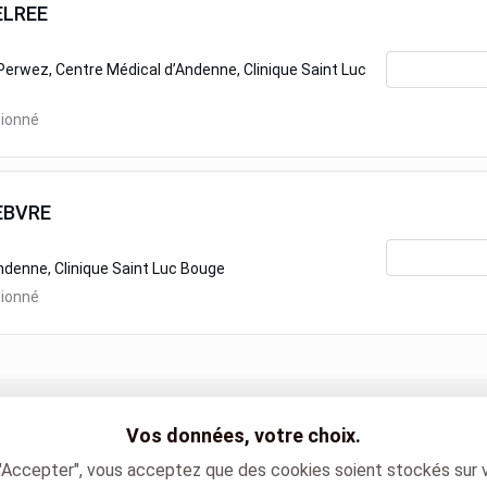
ELREE
Perwez, Centre Médical d’Andenne, Clinique Saint Luc
tionné
EBVRE
ndenne, Clinique Saint Luc Bouge
tionné
Vos données, votre choix.
z
Urologie Centre Médical d’Andenne
Urologie
 "Accepter", vous acceptez que des cookies soient stockés sur 