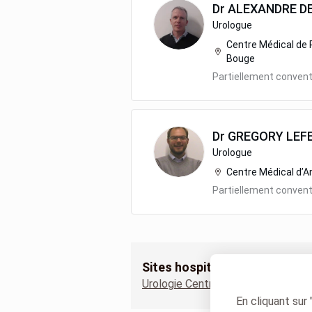
Dr
ALEXANDRE
D
Urologue
Centre Médical de 
Bouge
Partiellement conven
Dr
GREGORY
LEF
Urologue
Centre Médical d’A
Partiellement conven
Sites hospitaliers
Urologie Centre Médical de Perwe
En cliquant sur