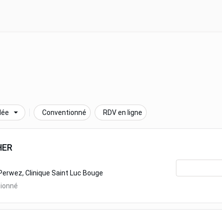
lée
Conventionné
RDV en ligne
HER
Perwez, Clinique Saint Luc Bouge
tionné