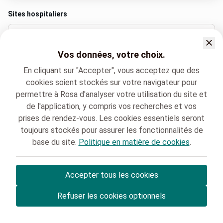
Sites hospitaliers
Clinique Saint Luc Bouge
Vos données, votre choix.
Rue Saint-Luc 8, Namur
+32 81 20 91 24
En cliquant sur "Accepter", vous acceptez que des
cookies soient stockés sur votre navigateur pour
permettre à Rosa d'analyser votre utilisation du site et
de l'application, y compris vos recherches et vos
Langues parlées
prises de rendez-vous. Les cookies essentiels seront
Français (Français)
toujours stockés pour assurer les fonctionnalités de
base du site.
Politique en matière de cookies
.
Clinique Saint-Luc Bouge
Dermatologie
JEAN BOURLOND
Accepter tous les cookies
© Rosa ASBL
- Vos rendez-vous médicaux en Belgique 🇧🇪
Refuser les cookies optionnels
Politique de protection des données
Gestion des cookies et consentement